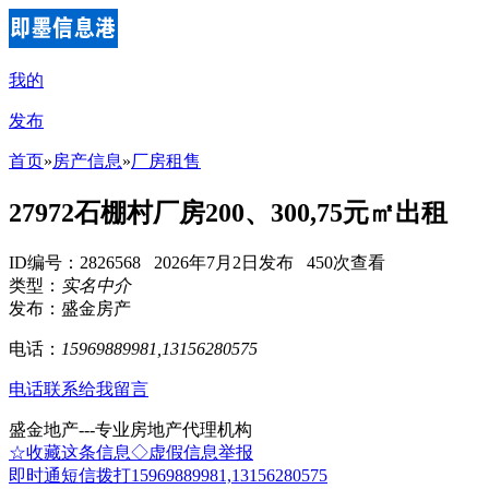
我的
发布
首页
»
房产信息
»
厂房租售
27972石棚村厂房200、300,75元㎡出租
ID编号：2826568 2026年7月2日发布 450次查看
类型：
实名中介
发布：盛金房产
电话：
15969889981,13156280575
电话联系
给我留言
盛金地产---专业房地产代理机构
☆收藏这条信息
◇虚假信息举报
即时通
短信
拨打15969889981,13156280575