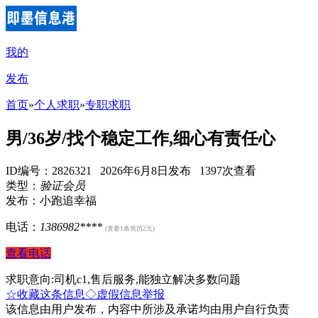
我的
发布
首页
»
个人求职
»
专职求职
男/36岁/找个稳定工作,细心有责任心
ID编号：2826321 2026年6月8日发布 1397次查看
类型：
验证会员
发布：小跑追幸福
电话：
1386982****
(查看1条简历2元)
查看电话
求职意向:司机c1,售后服务,能独立解决多数问题
☆收藏这条信息
◇虚假信息举报
该信息由用户发布，内容中所涉及承诺均由用户自行负责