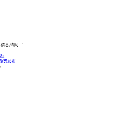
信息,请问...”
息»
免费发布
)