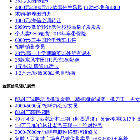
35元/太阳能台灯
4300元/4300元/12款雪佛兰乐风,自动档,售价4300
求购/抱养田园犬
1000元/海信空调转让
9999元/低价转让老号步步高豹子发发发
个人卖9米6箱货,2019年车带保险
6000元/二手四轮电动车出售
招聘销售专员
28元/高一上学期除英语外所有课本
26款东风本田HR原装360影像
1元/转让联通电话卡
1.2万元/标致308白色自动挡
置顶信息随机展示
印刷厂诚聘老虎机烫金师、精裱糊盒调度、机刀工、男女
4000-5000元/招聘办公室文员
印刷厂高薪招聘
49万可议，西苑新村三期（即墨通济）黄金楼层83.17平 
5.3万元/低价转让老号三联一个绝对好号
3000-7000元/招聘电脑网络监控维修员
急聘！万象城广场食品摊位售卖员 5500-6000 + 车补