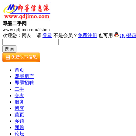
即墨二手网
www.qdjimo.com/2shou
欢迎您：网友，请
登录
不是会员？
免费注册
也可用
QQ登
首页
即墨房产
即墨招聘
二手
交友
服务
博客
黄页
乡镇
团购
论坛