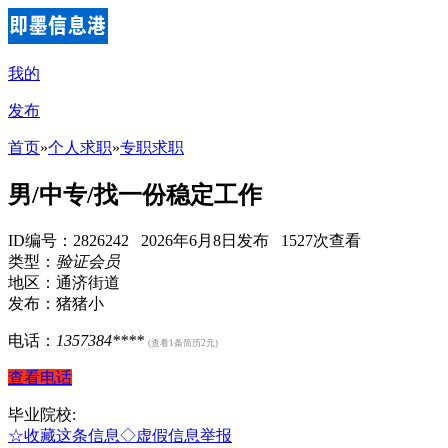
我的
发布
首页
»
个人求职
»
专职求职
男/中专/找一份稳定工作
ID编号：2826242 2026年6月8日发布 1527次查看
类型：
验证会员
地区：通济街道
发布：猪猪小
电话：
1357384****
(查看1条简历2元)
查看电话
毕业院校:
☆收藏这条信息
◇虚假信息举报