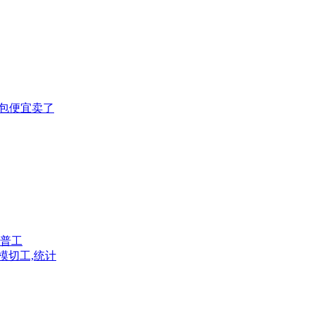
打包便宜卖了
普工
模切工,统计