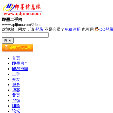
即墨二手网
www.qdjimo.com/2shou
欢迎您：网友，请
登录
不是会员？
免费注册
也可用
QQ登
首页
即墨房产
即墨招聘
二手
交友
服务
博客
黄页
乡镇
团购
论坛