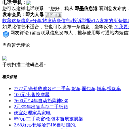
电话/手机：
您可以这样电话联系：“您好，我从
即墨信息港
看到您发布的...
发布会员：即为人母
收藏这条信息»
分享/转发该条信息»
投诉举报»
TA发布的所有信
如果此信息不适合，您也可以发布一条信息，坐等反馈
？我要
网友评论
(留言联系信息发布人，推荐使用即时通站内短信
当前暂无评论
手机扫描二维码查看↑
相关信息
7777元/高价收购各种二手车,货车,面包车,轿车,报废车
100元/出售按摩器
7600元/14年自动挡风神S30
2元/常年出售库存二手纸箱
便宜处理家具家电
650元/二手欧窗/铝包木窗展览展架
2.68万元/长城哈弗H6自动挡的,