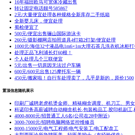
16年福田欧马可宽体冷藏出售
转让固定电话靓号585867
2元/大量便宜处理各种规格全新库存二手纸箱
全新婴儿床，便宜处理
蜀桧便宜了
500元/便宜出售骊山国际游泳卡
260元/摄影棚网店拍照道具4灯箱2灯架/便宜处理
1000元/海信32寸液晶电1m6×1m大理石茶几洗衣机冰柜
处理正品飞利浦长灯60根！
个人处理几个三联便宜
5元/出售一切原因无法过户车辆
600元/600元出售125摩托车一辆
450元/搬家啦！自行车处理卖了，几乎是新的，原价1500
置顶信息随机展示
印刷厂诚聘老虎机烫金师、精裱糊盒调度、机刀工、男女
科诺印务高薪诚聘自动糊盒机长,包装检品工,胶印机副工,
4000-8000元/招普通工人6名(公司在28中附近)
3000-7000元/招聘电脑网络监控维修员
8000-15000元/电气工程师/电气安装工/电工配盘工
大型西医诊所急聘医美、轻医美护士（有经验优先）