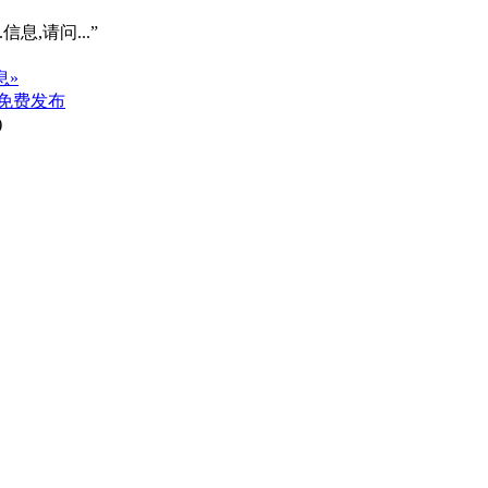
信息,请问...”
息»
免费发布
)