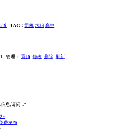
街道
TAG：
司机
求职
高中
：761 管理：
置顶
修改
删除
刷新
信息,请问...”
息»
免费发布
)