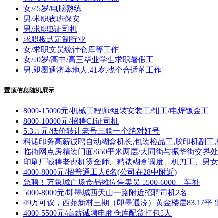
女/45岁/电脑熟练
男/求职夜班保安
男/求职B证司机
求职板式定制行业
女/求职文员统计仓库等工作
女/20岁/高中/高三毕业学生求职暑假工
男,即墨通济本地人,41岁,找个合适的工作!
置顶信息随机展示
8000-15000元/机械工程师/组装安装工/钳工/电焊钣金工
8000-10000元/招聘C1证司机
5.3万元/低价转让老号三联一个绝对好号
科诺印务高薪诚聘自动糊盒机长,包装检品工,胶印机副工,
临街网点房精装门面/650平米两层/大同街与振华街交界处
印刷厂诚聘老虎机烫金师、精裱糊盒调度、机刀工、男女
4000-8000元/招普通工人6名(公司在28中附近)
急聘！万象城广场食品摊位售卖员 5500-6000 + 车补
5000-8000元/即墨城西天山一路附近招聘司机2名
49万可议，西苑新村三期（即墨通济）黄金楼层83.17平 
4000-5500元/高薪诚聘电商仓库配货打包3人