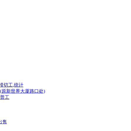
模切工,统计
(原新世界大厦路口处)
普工
出售