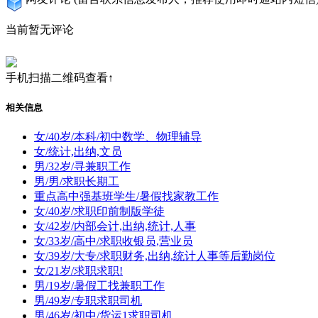
当前暂无评论
手机扫描二维码查看↑
相关信息
女/40岁/本科/初中数学、物理辅导
女/统计,出纳,文员
男/32岁/寻兼职工作
男/男/求职长期工
重点高中强基班学生/暑假找家教工作
女/40岁/求职印前制版学徒
女/42岁/内部会计,出纳,统计,人事
女/33岁/高中/求职收银员,营业员
女/39岁/大专/求职财务,出纳,统计人事等后勤岗位
女/21岁/求职求职!
男/19岁/暑假工找兼职工作
男/49岁/专职求职司机
男/46岁/初中/货运1求职司机