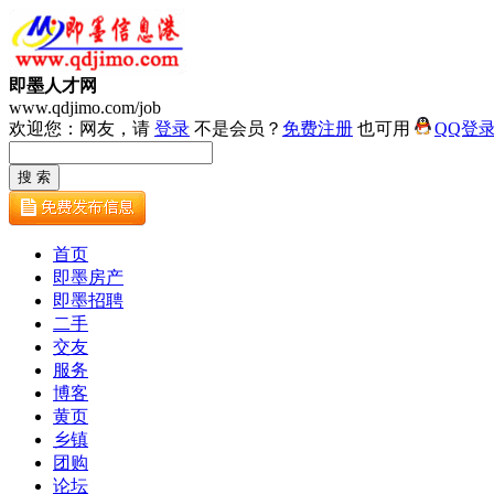
即墨人才网
www.qdjimo.com/job
欢迎您：网友，请
登录
不是会员？
免费注册
也可用
QQ登
首页
即墨房产
即墨招聘
二手
交友
服务
博客
黄页
乡镇
团购
论坛