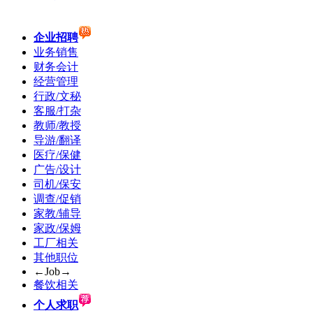
企业招聘
业务销售
财务会计
经营管理
行政/文秘
客服/打杂
教师/教授
导游/翻译
医疗/保健
广告/设计
司机/保安
调查/促销
家教/辅导
家政/保姆
工厂相关
其他职位
←Job→
餐饮相关
个人求职