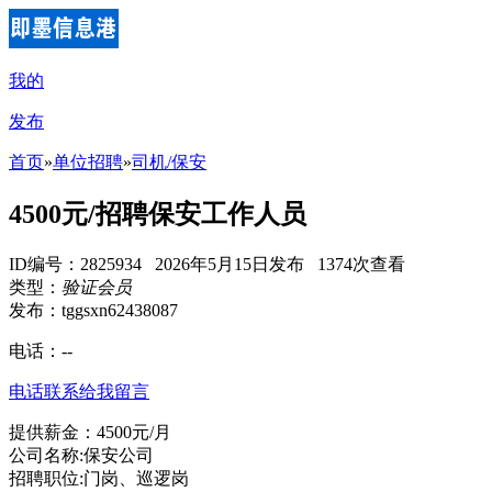
我的
发布
首页
»
单位招聘
»
司机/保安
4500元/招聘保安工作人员
ID编号：2825934 2026年5月15日发布 1374次查看
类型：
验证会员
发布：tggsxn62438087
电话：
--
电话联系
给我留言
提供薪金：4500元/月
公司名称:保安公司
招聘职位:门岗、巡逻岗