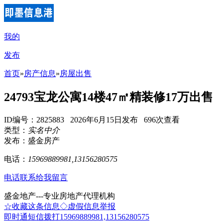
我的
发布
首页
»
房产信息
»
房屋出售
24793宝龙公寓14楼47㎡精装修17万出售
ID编号：2825883 2026年6月15日发布 696次查看
类型：
实名中介
发布：盛金房产
电话：
15969889981,13156280575
电话联系
给我留言
盛金地产---专业房地产代理机构
☆收藏这条信息
◇虚假信息举报
即时通
短信
拨打15969889981,13156280575