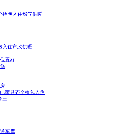
齐全拎包入住燃气供暖
拎包入住市政供暖
修位置好
装修
区房
修家电家具齐全拎包入住
套三
修送车库