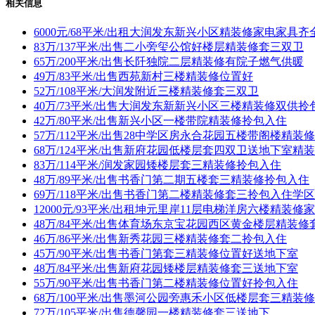
相关信息
6000元/68平米/出租大润发东新兴小区精装修家电家具
83万/137平米/出售二小旁玺公馆好楼层精装修套三双卫
65万/200平米/出售长阡独院二层精装修有院子燃气供暖
49万/83平米/出售西苑新村三楼精装修位置好
52万/108平米/大润发附近三楼精装修套三双卫
40万/73平米/出售大润发东新新兴小区三楼精装修双供
42万/80平米/出售新兴小区一楼带院精装修拎包入住
57万/112平米/出售28中学区房永合花园五楼带阁楼精装
68万/124平米/出售新府花园低楼层套四双卫送地下室精
83万/114平米/润发家园矮楼层套三精装修拎包入住
48万/89平米/出售书香门第二期五楼套三精装修拎包入住
69万/118平米/出售书香门第二楼精装修套三拎包入住学
12000元/93平米/出租坤元里岸11层电梯洋房六楼精装
48万/84平米/出售体育场东京宝花园西区黄金楼层精装修
46万/86平米/出售新秀花园三楼精装修套二拎包入住
45万/90平米/出售书香门第套三精装修位置好送地下室
48万/84平米/出售新府花园矮楼层精装修套三送地下室
55万/90平米/出售书香门第二楼精装修位置好拎包入住
68万/100平米/出售墨河公园旁惠禾小区低楼层套三精装
72万/105平米/出售德馨园一楼精装修套三送地下