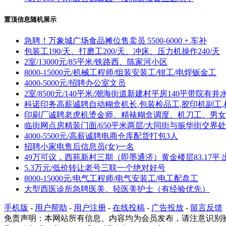
置顶信息随机展示
急聘！万象城广场食品摊位售卖员 5500-6000 + 车补
包装工190/天、打磨工200/天、冲床、压力机操作240/天
2室/13000元/85平米/铁路西、陈家河小区
8000-15000元/机械工程师/组装安装工/钳工/电焊钣金工
4000-5000元/招聘办公室文员
2室/8500元/140平米/潮海街道新建村平房140平带院有井
科诺印务高薪诚聘自动糊盒机长,包装检品工,胶印机副工,
印刷厂诚聘老虎机烫金师、精裱糊盒调度、机刀工、男女
临街网点房精装门面/650平米两层/大同街与振华街交界处
4000-5500元/高薪诚聘电商仓库配货打包3人
招聘小家电售后信息员(女)一名
49万可议，西苑新村三期（即墨通济）黄金楼层83.17平 
5.3万元/低价转让老号三联一个绝对好号
8000-15000元/电气工程师/电气安装工/电工配盘工
大型西医诊所急聘医美、轻医美护士（有经验优先）
手机版
-
用户帮助
-
用户注册
-
在线投稿
-
广告投放
-
留言反馈
免责声明：本网站所有信息、内容均为会员发布，请注意识别