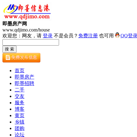
即墨房产网
www.qdjimo.com/house
欢迎您：网友，请
登录
不是会员？
免费注册
也可用
QQ登
首页
即墨房产
即墨招聘
二手
交友
服务
博客
黄页
乡镇
团购
论坛