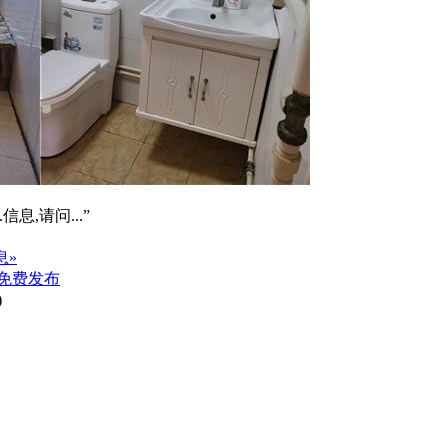
信息,请问...”
息»
免费发布
)