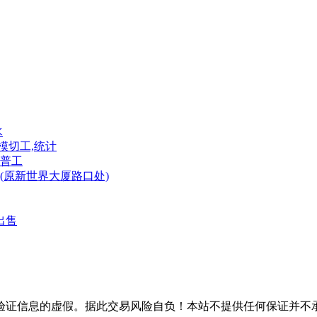
水
模切工,统计
普工
(原新世界大厦路口处)
出售
验证信息的虚假。据此交易风险自负！本站不提供任何保证并不