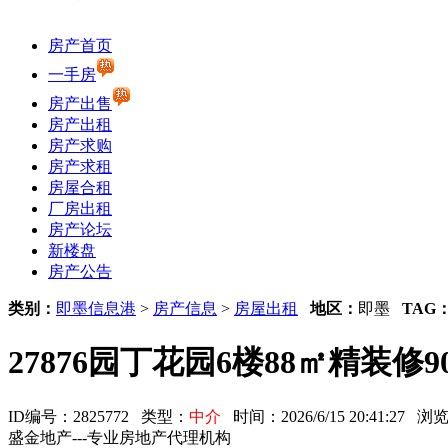
房产首页
一手房
房产出售
房产出租
房产求购
房产求租
房屋合租
厂房出租
房产论坛
新楼盘
房产公告
类别：
即墨信息港
>
房产信息
>
房屋出租
地区：
即墨
TAG
27876园丁花园6楼88㎡精装修9
ID编号：2825772 类型：
中介
时间：2026/6/15 20:41:27
盛金地产---专业房地产代理机构