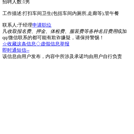
招聘人数:1男
工作描述:打扫车间卫生(包括车间内厕所,走廊等),管午餐
联系人:于经理
申请职位
凡
收取报名费、押金、体检费、服装费等各种名目费用
或加
qq/微信联系的都可能有欺诈嫌疑，请保持警惕！
☆收藏这条信息
◇虚假信息举报
即时通
短信
--
该信息由用户发布，内容中所涉及承诺均由用户自行负责