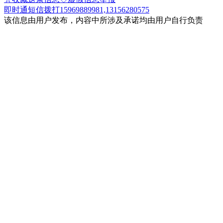
即时通
短信
拨打15969889981,13156280575
该信息由用户发布，内容中所涉及承诺均由用户自行负责