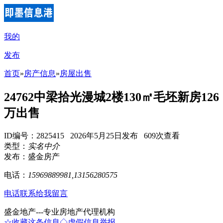
我的
发布
首页
»
房产信息
»
房屋出售
24762中梁拾光漫城2楼130㎡毛坯新房126
万出售
ID编号：2825415 2026年5月25日发布 609次查看
类型：
实名中介
发布：盛金房产
电话：
15969889981,13156280575
电话联系
给我留言
盛金地产---专业房地产代理机构
☆收藏这条信息
◇虚假信息举报