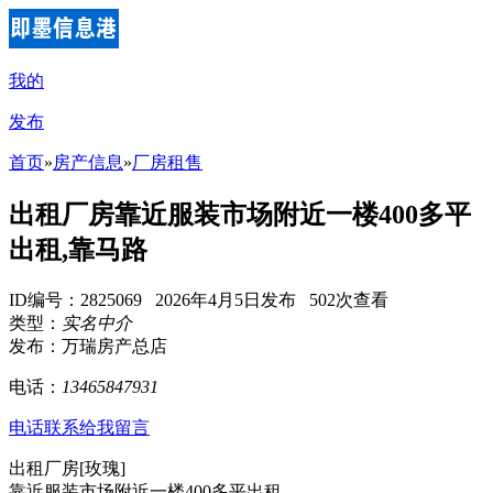
我的
发布
首页
»
房产信息
»
厂房租售
出租厂房靠近服装市场附近一楼400多平
出租,靠马路
ID编号：2825069 2026年4月5日发布 502次查看
类型：
实名中介
发布：万瑞房产总店
电话：
13465847931
电话联系
给我留言
出租厂房[玫瑰]
靠近服装市场附近一楼400多平出租,