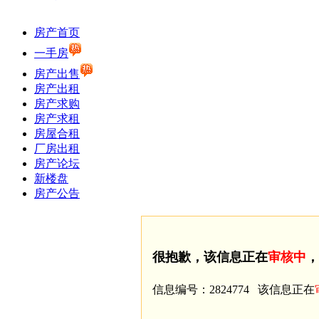
房产首页
一手房
房产出售
房产出租
房产求购
房产求租
房屋合租
厂房出租
房产论坛
新楼盘
房产公告
很抱歉，该信息正在
审核中
，
信息编号：2824774 该信息正在