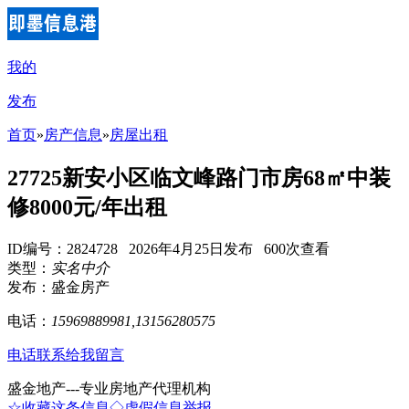
我的
发布
首页
»
房产信息
»
房屋出租
27725新安小区临文峰路门市房68㎡中装
修8000元/年出租
ID编号：2824728 2026年4月25日发布 600次查看
类型：
实名中介
发布：盛金房产
电话：
15969889981,13156280575
电话联系
给我留言
盛金地产---专业房地产代理机构
☆收藏这条信息
◇虚假信息举报