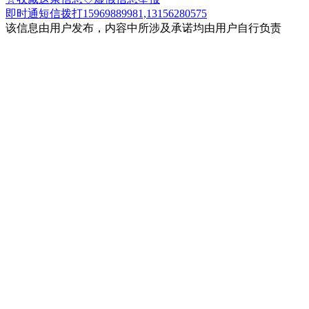
即时通
短信
拨打15969889981,13156280575
该信息由用户发布，内容中所涉及承诺均由用户自行负责