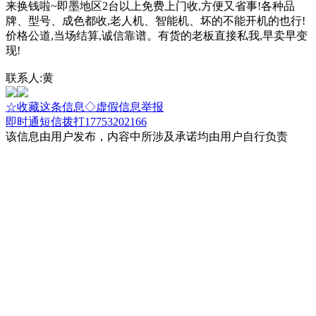
来换钱啦~即墨地区2台以上免费上门收,方便又省事!各种品
牌、型号、成色都收,老人机、智能机、坏的不能开机的也行!
价格公道,当场结算,诚信靠谱。有货的老板直接私我,早卖早变
现!
联系人:黄
☆收藏这条信息
◇虚假信息举报
即时通
短信
拨打17753202166
该信息由用户发布，内容中所涉及承诺均由用户自行负责