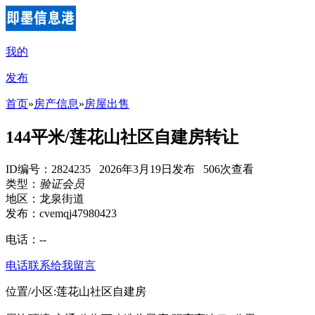
我的
发布
首页
»
房产信息
»
房屋出售
144平米/莲花山社区自建房转让
ID编号：2824235 2026年3月19日发布 506次查看
类型：
验证会员
地区：龙泉街道
发布：cvemqj47980423
电话：
--
电话联系
给我留言
位置/小区:莲花山社区自建房