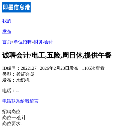
我的
发布
首页
»
单位招聘
»
财务/会计
诚聘会计/电工,五险,周日休,提供午餐
ID编号：2822127 2026年2月23日发布 1105次查看
类型：
验证会员
发布：水织机
电话：
--
电话联系
给我留言
招聘岗位
岗位一:会计
岗位要求: