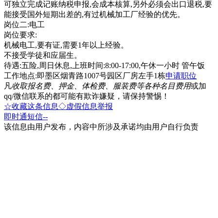
可独立完成记账纳税申报,会成本核算,另外必须会出口退税,要
能接受国外短期出差的,有过机械加工厂经验的优先。
岗位二:电工
岗位要求:
机械电工,要有证,需要1年以上经验。
不接受学徒和应届生。
待遇:五险,周日休息,上班时间:8:00-17:00,午休一小时 管午饭
工作地点:即墨区烟青路1007号园区厂房左手1栋
申请职位
凡
收取报名费、押金、体检费、服装费等各种名目费用
或加
qq/微信联系的都可能有欺诈嫌疑，请保持警惕！
☆收藏这条信息
◇虚假信息举报
即时通
短信
--
该信息由用户发布，内容中所涉及承诺均由用户自行负责