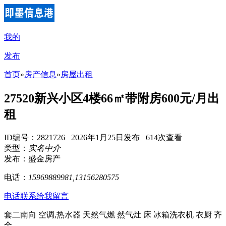
我的
发布
首页
»
房产信息
»
房屋出租
27520新兴小区4楼66㎡带附房600元/月出
租
ID编号：2821726 2026年1月25日发布 614次查看
类型：
实名中介
发布：盛金房产
电话：
15969889981,13156280575
电话联系
给我留言
套二南向 空调,热水器 天然气燃 然气灶 床 冰箱洗衣机 衣厨 齐
全