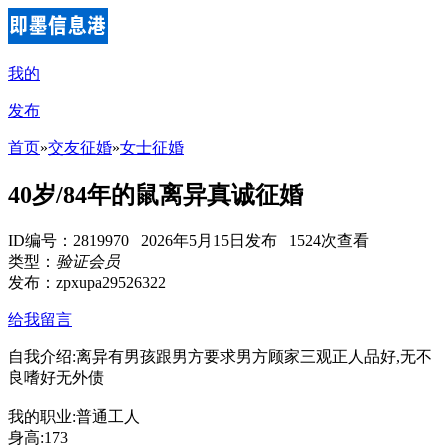
我的
发布
首页
»
交友征婚
»
女士征婚
40岁/84年的鼠离异真诚征婚
ID编号：2819970 2026年5月15日发布 1524次查看
类型：
验证会员
发布：zpxupa29526322
给我留言
自我介绍:离异有男孩跟男方要求男方顾家三观正人品好,无不
良嗜好无外债
我的职业:普通工人
身高:173