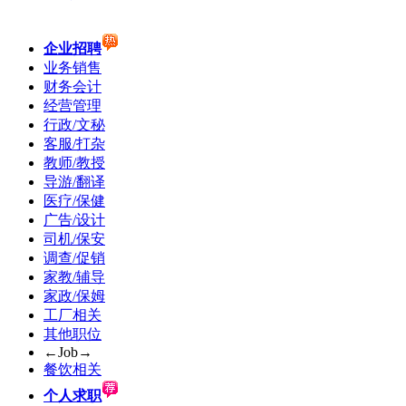
企业招聘
业务销售
财务会计
经营管理
行政/文秘
客服/打杂
教师/教授
导游/翻译
医疗/保健
广告/设计
司机/保安
调查/促销
家教/辅导
家政/保姆
工厂相关
其他职位
←Job→
餐饮相关
个人求职