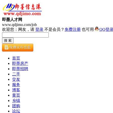
即墨人才网
www.qdjimo.com/job
欢迎您：网友，请
登录
不是会员？
免费注册
也可用
QQ登
首页
即墨房产
即墨招聘
二手
交友
服务
博客
黄页
乡镇
团购
论坛