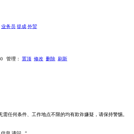
：
业务员
提成
外贸
1950 管理：
置顶
修改
删除
刷新
系、无需任何条件、工作地点不限的均有欺诈嫌疑，请保持警惕。
信息,请问...”