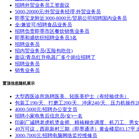
招聘外贸业务员工资面议
5000-20000元/外贸业务经理,外贸业务员
即墨宝龙附近3000-8000元/贸易公司招聘国内业务员
全/兼皆可/招聘食品业务员
招聘负责即墨市区餐饮销售业务员
即墨和盛纺织招聘业务员3名
招聘业务员
招内贸业务员(五险包吃住)
面议/青岛红升电器厂多个岗位招聘了
招聘业务员
销售业务员
置顶信息随机展示
大型西医诊所急聘医美、轻医美护士（有经验优先）
包装工190/天、打磨工200/天、冲床240/天、压力机操作28
4000-5000元/招聘办公室文员
招聘小家电售后信息员(女)一名
印刷厂诚聘老虎机烫金师、精裱糊盒调度、机刀工、男女
49万可议，西苑新村三期（即墨通济）黄金楼层83.17平 
3000-7000元/招聘电脑网络监控维修员