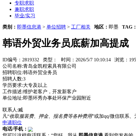
专职求职
兼职求职
毕业/实习
类别：
即墨信息港
>
单位招聘
>
工厂相关
地区：
即墨
TAG
韩语外贸业务员底薪加高提成
ID编号：2819332 类型：
时间：2026/5/7 10:10:14 浏览：
公司名称:青岛金凯程索具有限公司
招聘职位:韩语外贸业务员
招聘人数:3
学历要求:大专及以上
工作描述:维护老客户，开发新客户
单位地址:即墨环秀办事处环保产业园附近
联系人:臧
凡“
收取服装费、押金、报名费等各种费用
”或加qq/微信联
申请职位
电话/手机：
您可以这样电话联系：“您好，我从
即墨信息港
看到您发布的...