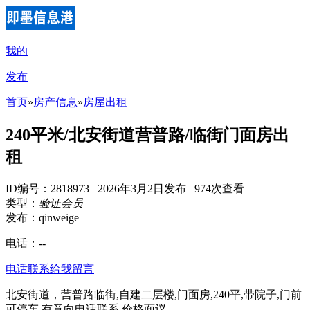
我的
发布
首页
»
房产信息
»
房屋出租
240平米/北安街道营普路/临街门面房出
租
ID编号：2818973 2026年3月2日发布 974次查看
类型：
验证会员
发布：qinweige
电话：
--
电话联系
给我留言
北安街道，营普路临街,自建二层楼,门面房,240平,带院子,门前
可停车,有意向电话联系,价格面议