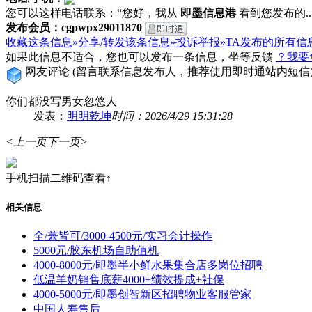
您可以这样电话联系：“您好，我从
即墨信息港
看到您发布的...
发布会员：cgpwpx29011870
收藏这条信息»
分享/转发该条信息»
投诉举报»
TA发布的所有信
如果此信息不适合，您也可以发布一条信息，坐等反馈
？我要
网友评论
(留言联系信息发布人，推荐使用即时通站内短信
你们都没写男女忽悠人
发表：
明明乾坤
时间：2026/4/29 15:31:28
<上一页
下一页>
手机扫描二维码查看↑
相关信息
全/兼皆可/3000-4500元/实习会计操作
5000元/胶东机场自助值机
4000-8000元/即墨半小鲜水果集合店多岗位招聘
低温羊奶销售底薪4000+绩效提成+社保
4000-5000元/即墨创智新区招聘物业客服管家
中国人寿售后