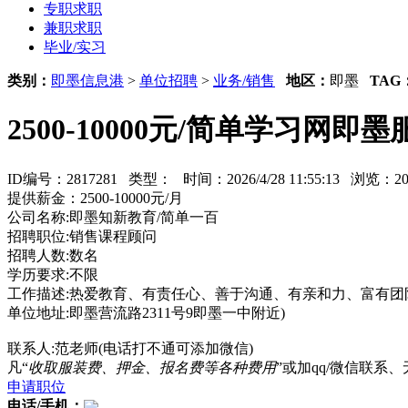
专职求职
兼职求职
毕业/实习
类别：
即墨信息港
>
单位招聘
>
业务/销售
地区：
即墨
TAG
2500-10000元/简单学习网即
ID编号：2817281 类型：
时间：2026/4/28 11:55:13 浏览：
提供薪金：2500-10000元/月
公司名称:即墨知新教育/简单一百
招聘职位:销售课程顾问
招聘人数:数名
学历要求:不限
工作描述:热爱教育、有责任心、善于沟通、有亲和力、富有团
单位地址:即墨营流路2311号9即墨一中附近)
联系人:范老师(电话打不通可添加微信)
凡“
收取服装费、押金、报名费等各种费用
”或加qq/微信联
申请职位
电话/手机：