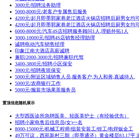
3000元/招聘法务助理
5000-8000元/老客户专属售后服务
4200元/起月即墨郭家巷老江酒店火锅店招聘后厨男女均
4200元/起月即墨郭家巷老江酒店火锅店招聘后厨男女均
6000-8000元/汽车4S店招聘服务顾问1人,理赔外拓1人
3000-10000元/招聘4S店销售经理助理
诚聘电动汽车销售经理
印象江南大酒店高薪诚聘
兼职/2000-3000元/招聘兼职代驾
3400-3800元/招聘小区保安
3900元/招聘夜班保安
5000元/附近区域销售人员,服务客户,为人和善,真诚待人,
5000元/农商银行工作
5000元/服装市场果茶服务员
置顶信息随机展示
大型西医诊所急聘医美、轻医美护士（有经验优先）
招聘小家电售后信息员(女)一名
8000-15000元/机械工程师/组装安装工/钳工/电焊钣金工
49万可议，西苑新村三期（即墨通济）黄金楼层83.17平 