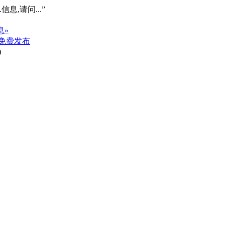
信息,请问...”
息»
免费发布
)