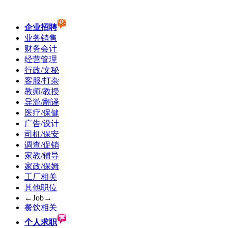
企业招聘
业务销售
财务会计
经营管理
行政/文秘
客服/打杂
教师/教授
导游/翻译
医疗/保健
广告/设计
司机/保安
调查/促销
家教/辅导
家政/保姆
工厂相关
其他职位
←Job→
餐饮相关
个人求职