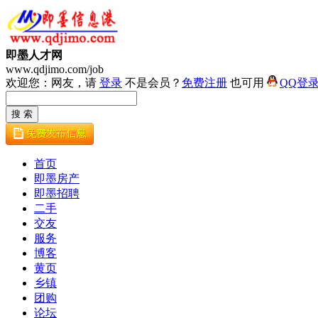
即墨人才网
www.qdjimo.com/job
欢迎您：网友，请
登录
不是会员？
免费注册
也可用
QQ登
首页
即墨房产
即墨招聘
二手
交友
服务
博客
黄页
乡镇
团购
论坛