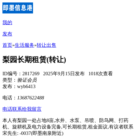
我的
发布
首页
»
生活服务
»
转让出售
梨园长期租赁(转让)
ID编号：2817269 2025年9月15日发布 1018次查看
类型：
验证会员
发布：wyb6413
电话：
13687622488
电话联系
给我留言
本人有梨园一处占地8亩,水井、水泵、吊喷、防鸟网、打药
机、旋耕机及电力设备完备,可长期租赁,租金面议,有议者联系
宋先生: -0037(即墨南泉附近)