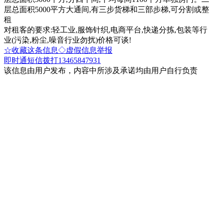
层总面积5000平方大通间,有三步货梯和三部步梯,可分割或整
租
对租客的要求:轻工业,服饰针织,电商平台,快递分拣,包装等行
业(污染,粉尘,噪音行业勿扰)价格可谈!
☆收藏这条信息
◇虚假信息举报
即时通
短信
拨打13465847931
该信息由用户发布，内容中所涉及承诺均由用户自行负责