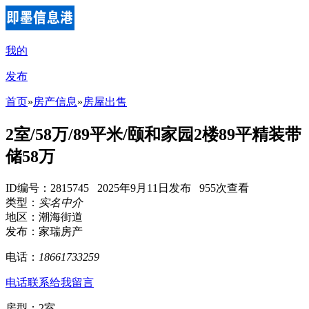
我的
发布
首页
»
房产信息
»
房屋出售
2室/58万/89平米/颐和家园2楼89平精装带
储58万
ID编号：2815745 2025年9月11日发布 955次查看
类型：
实名中介
地区：潮海街道
发布：家瑞房产
电话：
18661733259
电话联系
给我留言
房型：2室