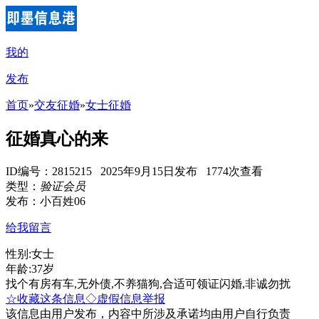
我的
发布
首页
»
交友征婚
»
女士征婚
征婚真心的来
ID编号：2815215 2025年9月15日发布 1774次查看
类型：
验证会员
发布：小百姓06
给我留言
性别:女士
年龄:37岁
找个有房有车,无外债,不养猫狗,合适可领证闪婚,非诚勿扰
☆收藏这条信息
◇虚假信息举报
该信息由用户发布，内容中所涉及承诺均由用户自行负责