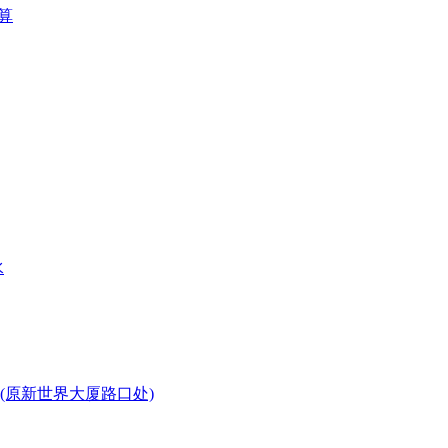
算
水
(原新世界大厦路口处)