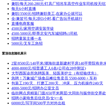
兼职/每天260-280元/灯具厂招吊车高空作业车司机按天结
每天6小时直播
兼职/3500元/招聘兼职美工,在家办公就可以
全/兼皆可/每天2到3小时,看广告玩手机就行
直播电商客服
4500元/家用空调安装学徒
4500-5000元/即墨北安汽车城招聘c1司机
招聘童装主播一名
5000元/叉车工急招
置顶信息随机展示
2室/8500元/140平米/潮海街道新建村平房140平带院有井
4000-8000元/招普通工人6名(公司在28中附近)
大型西医诊所急聘医美、轻医美护士（有经验优先）
急聘！万象城广场食品摊位售卖员 5500-6000 + 车补
包装工190/天、打磨工200/天、冲床、压力机操作240/天
4000-5000元/招聘办公室文员
临街网点房精装门面/650平米两层/大同街与振华街交界处
招聘小家电售后信息员(女)一名
60000元/写字间500平方对外出租