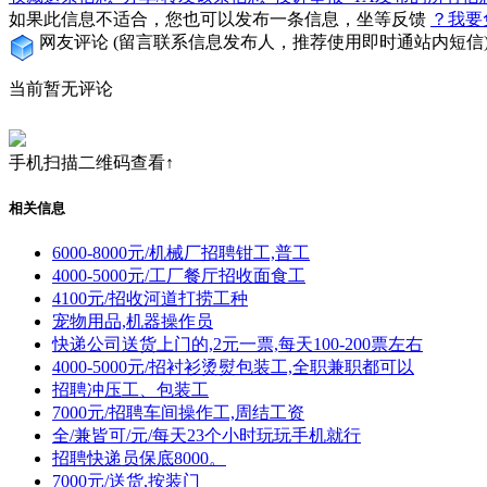
如果此信息不适合，您也可以发布一条信息，坐等反馈
？我要
网友评论
(留言联系信息发布人，推荐使用即时通站内短信
当前暂无评论
手机扫描二维码查看↑
相关信息
6000-8000元/机械厂招聘钳工,普工
4000-5000元/工厂餐厅招收面食工
4100元/招收河道打捞工种
宠物用品,机器操作员
快递公司送货上门的,2元一票,每天100-200票左右
4000-5000元/招衬衫烫熨包装工,全职兼职都可以
招聘冲压工、包装工
7000元/招聘车间操作工,周结工资
全/兼皆可/元/每天23个小时玩玩手机就行
招聘快递员保底8000。
7000元/送货,按装门