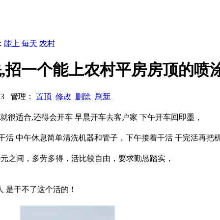
：
能上
每天
农村
工优先,招一个能上农村平房房顶的喷
8043 管理：
置顶
修改
删除
刷新
就很适合,还得会开车 早晨开车去客户家 下午开车回即墨，
干活 中午休息简单清洗机器和管子，下午接着干活 干完活再把机
600元之间，多劳多得，活比较自由，要求勤恳踏实，
 是干不了这个活的！