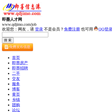
即墨人才网
www.qdjimo.com/job
欢迎您：网友，请
登录
不是会员？
免费注册
也可用
QQ登
首页
即墨房产
即墨招聘
二手
交友
服务
博客
黄页
乡镇
团购
论坛