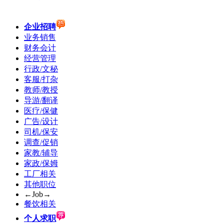
企业招聘
业务销售
财务会计
经营管理
行政/文秘
客服/打杂
教师/教授
导游/翻译
医疗/保健
广告/设计
司机/保安
调查/促销
家教/辅导
家政/保姆
工厂相关
其他职位
←Job→
餐饮相关
个人求职