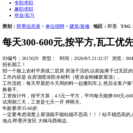
专职求职
兼职求职
毕业/实习
类别：
即墨信息港
>
单位招聘
>
建筑/装修
地区：
即墨
TAG
每天300-600元,按平方,瓦
ID编号：2815029 类型：
时间：2026/8/5 21:32:37 浏览：
招长期工！
招一个能上农村平房或二层房 房顶干活的,以前如果干过瓦匠的
工作内容是 在房顶喷涂防水材料（喷涂金刚橡胶屋顶）。
工作流程：每天早晨把今天用的料一起搬到车上 然后去客户家
换着干。
工资按计件，按平方算，4.5元一平方，平均每天能挣300元-
试用期三天，工资是七天一开 押两天。
年龄要求35-60岁,
一定要考虑清楚上屋顶能不能站稳不恐高！！！站不稳恐高的人
地点:即墨开发区 大铜马西南边。