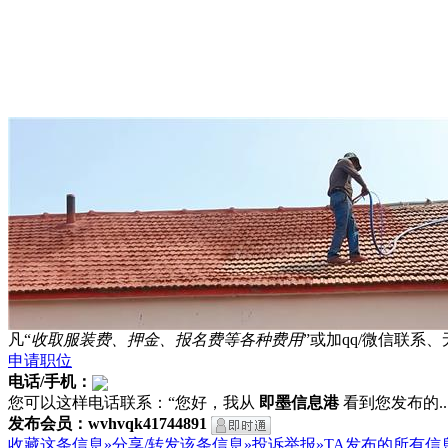
凡“
收取服装费、押金、报名费等各种费用
”或加qq/微信联
申请职位
电话/手机：
您可以这样电话联系：“您好，我从
即墨信息港
看到您发布的...
发布会员：wvhvqk41744891
收藏这条信息»
分享/转发该条信息»
投诉举报»
TA发布的所有信