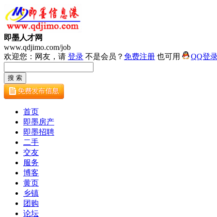
即墨人才网
www.qdjimo.com/job
欢迎您：网友，请
登录
不是会员？
免费注册
也可用
QQ登
首页
即墨房产
即墨招聘
二手
交友
服务
博客
黄页
乡镇
团购
论坛