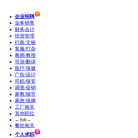
企业招聘
业务销售
财务会计
经营管理
行政/文秘
客服/打杂
教师/教授
导游/翻译
医疗/保健
广告/设计
司机/保安
调查/促销
家教/辅导
家政/保姆
工厂相关
其他职位
←Job→
餐饮相关
个人求职