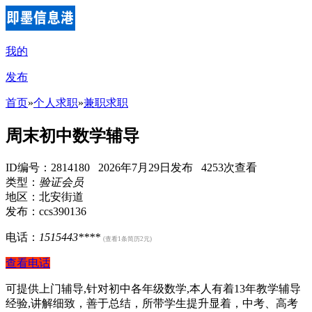
我的
发布
首页
»
个人求职
»
兼职求职
周末初中数学辅导
ID编号：2814180 2026年7月29日发布 4253次查看
类型：
验证会员
地区：北安街道
发布：ccs390136
电话：
1515443****
(查看1条简历2元)
查看电话
可提供上门辅导,针对初中各年级数学,本人有着13年教学辅导
经验,讲解细致，善于总结，所带学生提升显着，中考、高考