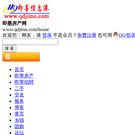
即墨房产网
www.qdjimo.com/house
欢迎您：网友，请
登录
不是会员？
免费注册
也可用
QQ登
首页
即墨房产
即墨招聘
二手
交友
服务
博客
黄页
乡镇
团购
论坛