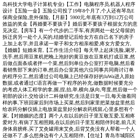
岛科技大学电子计算机专业)【工作】电脑程序员,机器人程序
设计【五险一金】五险公司投了19年8个月了,个人还有琴岛E
保商业保险,意外保险,【月薪】5900元,年底有3万到12万公司
效益的奖金【再婚要不要孩子】婚后要不要孩子根据女方的意
见决定,【房车】有一个代步的二手车,有房两处一处父母留的
拆迁房另一处个人买的,结婚登记后给女方在自己名下的房子
上加上名字,并且承诺一辈子和女方相亲相爱,疼女方爱女方,
【婚姻】短婚未育,【工作生活介绍】每天早上起床洗脸,涮牙,
洗手,然后用豆浆机把晚上泡好的黄豆放在豆浆机打成豆浆,然
后做点面条或者拌一个菜,然后到单位办公室打开电脑,然后看
着销售部下来的订单,然后办公室其他六位同事共同商讨订单
的程序分工,然后通过公司电脑上已经保存好的JaWa进入原始
数据,或者通过C语言再做一下程序的补充,做数据时候要充分
的考虑人体工程学的拿,握,捏,抬,举,横向,纵向,弯度,然后做一个
初部的设计,交给设计二科做研究,生活是日复一日,每天做着同
样的事,下班回家后到市场上买菜,然后到家里把菜放盆里然后
给农药分解仪插上电放菜盆里好分解农药残留,心里多想有个
家,【对婚姻的态度】两个人在以后的日子里互敬互爱,互相疼
爱对方,有病了互相照顾,在以后的日子里互相陪伴到老,前几天
身体肩膀疼,买了艾灸罐用来艾灸,后背艾灸没有人帮着一个人
还做不了,多么想身边有个人互相陪伴,【住址】青岛市城阳区