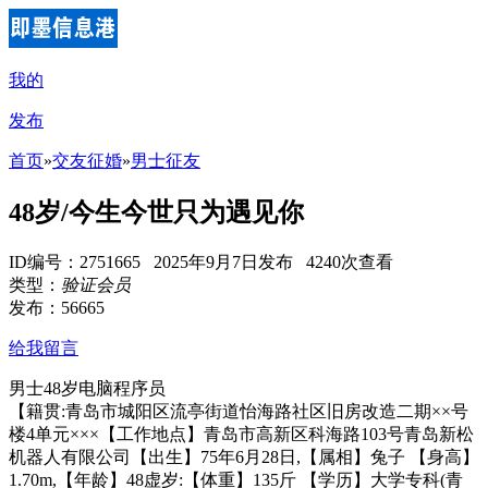
我的
发布
首页
»
交友征婚
»
男士征友
48岁/今生今世只为遇见你
ID编号：2751665 2025年9月7日发布 4240次查看
类型：
验证会员
发布：56665
给我留言
男士48岁电脑程序员
【籍贯:青岛市城阳区流亭街道怡海路社区旧房改造二期××号
楼4单元×××【工作地点】青岛市高新区科海路103号青岛新松
机器人有限公司【出生】75年6月28日,【属相】兔子 【身高】
1.70m,【年龄】48虚岁:【体重】135斤 【学历】大学专科(青