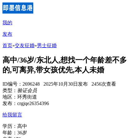
我的
发布
首页
»
交友征婚
»
男士征婚
高中/36岁/东北人,想找一个年龄差不多
的,可离异,带女孩优先,本人未婚
ID编号：2696248 2025年10月30日发布 2456次查看
类型：
验证会员
地区：环秀街道
发布：crgjqe26354396
给我留言
学历：高中
年龄：36岁