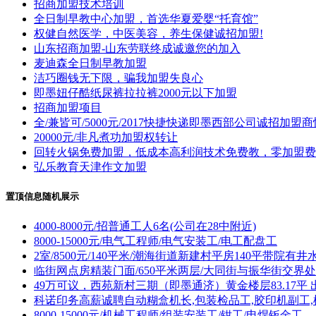
招商加盟技术培训
全日制早教中心加盟，首选华夏爱婴“托育馆”
权健自然医学，中医美容，养生保健诚招加盟!
山东招商加盟-山东劳联终成诚邀您的加入
麦迪森全日制早教加盟
洁巧圈钱无下限，骗我加盟失良心
即墨妞仔酷纸尿裤拉拉裤2000元以下加盟
招商加盟项目
全/兼皆可/5000元/2017快捷快递即墨西部公司诚招加盟
20000元/非凡煮功加盟权转让
回转火锅免费加盟，低成本高利润技术免费教，零加盟费
弘乐教育天津作文加盟
置顶信息随机展示
4000-8000元/招普通工人6名(公司在28中附近)
8000-15000元/电气工程师/电气安装工/电工配盘工
2室/8500元/140平米/潮海街道新建村平房140平带院有井
临街网点房精装门面/650平米两层/大同街与振华街交界处
49万可议，西苑新村三期（即墨通济）黄金楼层83.17平 
科诺印务高薪诚聘自动糊盒机长,包装检品工,胶印机副工,
8000-15000元/机械工程师/组装安装工/钳工/电焊钣金工