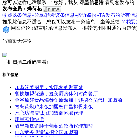
您可以这样电话联系：“您好，我从
即墨信息港
看到您发布的...
发布会员：烨荷花
收藏这条信息»
分享/转发该条信息»
投诉举报»
TA发布的所有信
如果此信息不适合，您也可以发布一条信息，坐等反馈
？我要
网友评论
(留言联系信息发布人，推荐使用即时通站内短信
当前暂无评论
手机扫描二维码查看↑
相关信息
加盟笈美厨房，实现您的财富梦
餐饮加盟优选，笈美厨房休闲时尚餐厅
金谷原好食品海参创新深加工诚招会员代理加盟商
青岛黄焖鸡米饭加盟杨广昌排骨米饭
水心坊凉皮诚招加盟商区域代理
即墨苏通快运
教皇新堡歪脖子葡萄酒招商代理加盟
山东劳务派遣诚招全国加盟商