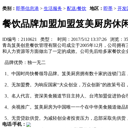
类别：
即墨信息港
>
生活服务
>
配送/餐饮
地区：
即墨
>
开发
餐饮品牌加盟加盟笈美厨房休
ID编号：2110621 类型：
时间：2017/5/12 13:37:26 浏览：
青岛笈美创意餐饮管理有限公司成立于2005年12月，公司
和人力资源等方面做出了一定的成效。公司先后给多家餐饮企
品牌优势：独一无二
1、中国时尚快餐领导品牌。笈美厨房拥有数十家的连锁门店
2、无加盟费。为响应国家“大众创业，万众创新”的政策号
3、名人代言。资深美食频道节目主持人、台湾加盟促进协会理
4、央视推广。笈美厨房为中国唯一一个在中华美食频道做品
5、无货贷款供货。为减轻创业者投资压力，总部采取先供货
电话/手机：