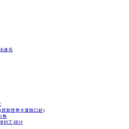
商快递员
水
(原新世界大厦路口处)
出售
模切工,统计