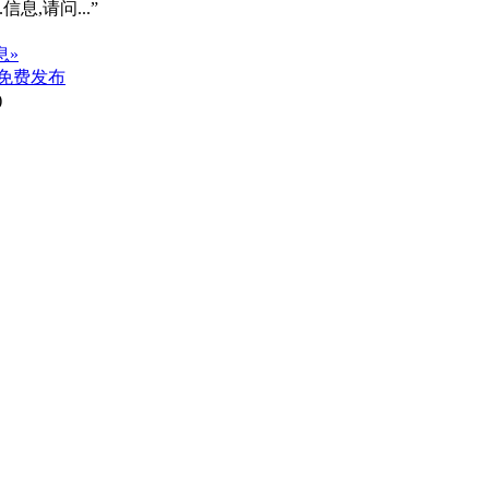
信息,请问...”
息»
免费发布
)