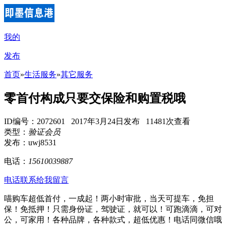
我的
发布
首页
»
生活服务
»
其它服务
零首付构成只要交保险和购置税哦
ID编号：2072601 2017年3月24日发布 11481次查看
类型：
验证会员
发布：uwj8531
电话：
15610039887
电话联系
给我留言
喵购车超低首付，一成起！两小时审批，当天可提车，免担
保！免抵押！只需身份证，驾驶证，就可以！可跑滴滴，可对
公，可家用！各种品牌，各种款式，超低优惠！电话同微信哦