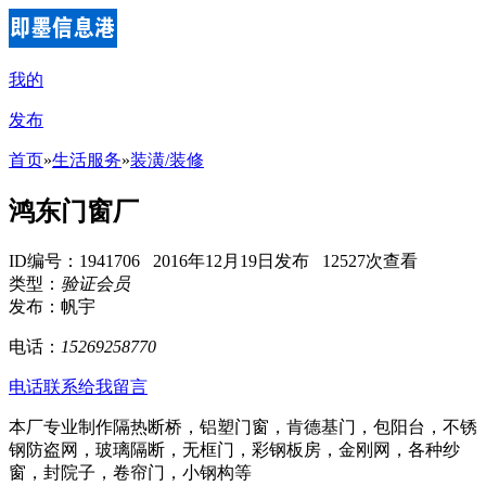
我的
发布
首页
»
生活服务
»
装潢/装修
鸿东门窗厂
ID编号：1941706 2016年12月19日发布 12527次查看
类型：
验证会员
发布：帆宇
电话：
15269258770
电话联系
给我留言
本厂专业制作隔热断桥，铝塑门窗，肯德基门，包阳台，不锈
钢防盗网，玻璃隔断，无框门，彩钢板房，金刚网，各种纱
窗，封院子，卷帘门，小钢构等