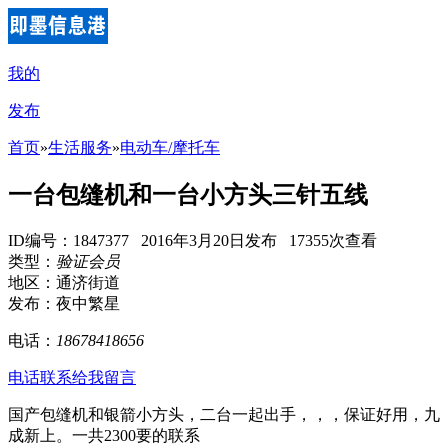
我的
发布
首页
»
生活服务
»
电动车/摩托车
一台包缝机和一台小方头三针五线
ID编号：1847377 2016年3月20日发布 17355次查看
类型：
验证会员
地区：通济街道
发布：夜中繁星
电话：
18678418656
电话联系
给我留言
国产包缝机和银箭小方头，二台一起出手，，，保证好用，九
成新上。一共2300要的联系