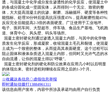
透，与混凝土中化学成分发生渗透性的化学反应，使混凝土中
的各成分固化成一坚固实体，从而得到一个无尘、致密的整
体，大大提高混凝土的抗渗、耐磨、冻融循环、硬度等各种性
能指标。处理30分钟后提高抗压强度45%，提高耐磨性能45%;
反应完全后能提高2-3倍的表面硬度。广泛使用于工业地坪、
电子、医药车间、大型超市、停车场、食品生产基地、飞机跑
道、体育中心、风头壁、码头等场所。
混凝土密封硬化剂通过渗透入混凝土内部，与其中的化学物
质发生化学反应，形成凝胶，收缩混凝土毛孔和裂缝，使混凝
土成为一个致密的整体，从而提高其表面硬度。这个过程可以
阻止固体和液体杂质进入混凝土内部，但同时又允许气态的水
自由流通，让你的混凝土得以“呼吸”。
混凝土密封硬化剂的硬化和防尘效果在应用几小时以后明显
的体现出来。密封进程则继续在应用之后的1-3个月。
☆收藏这条信息
◇虚假信息举报
即时通
短信
拨打13884961311
该信息由用户发布，内容中所涉及承诺均由用户自行负责