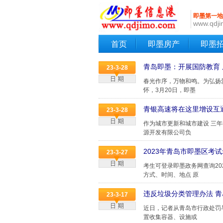
即墨第一地
www.qdj
首页
即墨房产
即墨
青岛即墨：开展国防教育
23-3-28
春光作序，万物和鸣。为弘扬
怀，3月20日，即墨
青银高速将在这里增设互
23-3-28
作为城市更新和城市建设 三
源开发有限公司负
2023年青岛市即墨区考
23-3-27
考生可登录即墨政务网查询2
方式、时间、地点 原
违反垃圾分类管理办法 
23-3-17
近日，记者从青岛市行政处罚
置收集容器、设施或