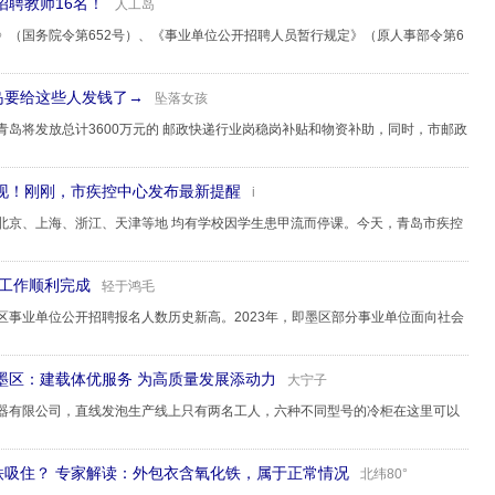
招聘教师16名！
人工岛
》（国务院令第652号）、《事业单位公开招聘人员暂行规定》（原人事部令第6
青岛要给这些人发钱了→
坠落女孩
青岛将发放总计3600万元的 邮政快递行业岗稳岗补贴和物资补助，同时，市邮政
现！刚刚，市疾控中心发布最新提醒
i
北京、上海、浙江、天津等地 均有学校因学生患甲流而停课。今天，青岛市疾控
核工作顺利完成
轻于鸿毛
区事业单位公开招聘报名人数历史新高。2023年，即墨区部分事业单位面向社会
墨区：建载体优服务 为高质量发展添动力
大宁子
器有限公司，直线发泡生产线上只有两名工人，六种不同型号的冷柜在这里可以
铁吸住？ 专家解读：外包衣含氧化铁，属于正常情况
北纬80°