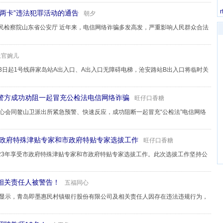
两卡”违法犯罪活动的通告
朝夕
民检察院山东省公安厅 近年来，电信网络诈骗多发高发，严重影响人民群众合法
上官婉儿
月13日起1号线薛家岛站A出入口、A出入口无障碍电梯，沧安路站B出入口将临时关
警方成功劝阻一起冒充公检法电信网络诈骗
旺仔口香糖
中心会同鳌山卫派出所紧急预警、快速反应，成功阻断一起冒充“公检法”电信网络
市政府特殊津贴专家和市政府特贴专家选拔工作
旺仔口香糖
023年享受市政府特殊津贴专家和市政府特贴专家选拔工作。此次选拔工作坚持公
相关责任人被警告！
五福同心
息显示，青岛即墨惠民村镇银行股份有限公司及相关责任人因存在违法违规行为，