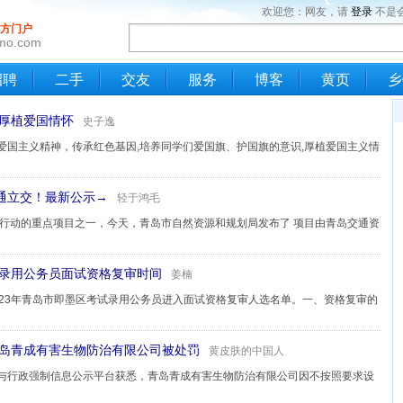
欢迎您：网友，请
登录
不是
方门户
imo.com
招聘
二手
交友
服务
博客
黄页
乡
 厚植爱国情怀
史子逸
爱国主义精神，传承红色基因,培养同学们爱国旗、护国旗的意识,厚植爱国主义情
通立交！最新公示→
轻于鸿毛
年行动的重点项目之一，今天，青岛市自然资源和规划局发布了 项目由青岛交通资
试录用公务员面试资格复审时间
姜楠
023年青岛市即墨区考试录用公务员进入面试资格复审人选名单。一、资格复审的
青岛青成有害生物防治有限公司被处罚
黄皮肤的中国人
与行政强制信息公示平台获悉，青岛青成有害生物防治有限公司因不按照要求设