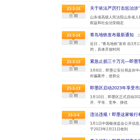
关于依法严厉打击惩治涉“
23-3-15
山东省高级人民法院山东省人
权益和社会治安稳定
青岛地铁发布最新通知
23-3-14
近日，“青岛地铁”发布 自3
闭，具体开放时间
紧急止损三十万元—即墨
23-3-13
3月8日，即墨公安分局反诈
诈骗案件，使群众
即墨区启动2023年享受
23-3-13
3月10日，即墨区正式启动2
开、平等、竞争、择优
违法违规！即墨这家银行
23-3-4
3月1日中国银保监会公开信
于2023年2月21日收到