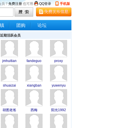
会员？
免费注册
也可用
QQ登录
手机版
镇
团购
论坛
近期活跃会员
jmhuitian
fandeguo
proxy
shuaizai
xiangban
yuwenyu
胡图老爸
西梅
阳光1992