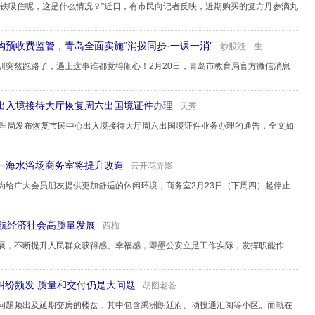
磁铁吸住呢，这是什么情况？”近日，有市民向记者反映，近期购买的复方丹参滴丸
预收费监管，青岛全面实施“消拨同步·一课一消”
炒股毁一生
训突然跑路了，遇上这事谁都觉得闹心！2月20日，青岛市教育局官方微信消息
心出入境接待大厅恢复周六出国境证件办理
天秀
管理局发布恢复市民中心出入境接待大厅周六出国境证件业务办理的通告，全文如
一海水浴场商务室将提升改造
云开花弄影
为给广大会员朋友提供更加舒适的休闲环境，商务室2月23日（下周四）起停止
护航经济社会高质量发展
西梅
展，不断提升人民群众获得感、幸福感，即墨公安立足工作实际，发挥职能作
投诉纠纷频发 质量和交付仍是大问题
胡图老爸
问题频出及延期交房的楼盘，其中包含禹洲朗廷府、动投通汇阅等小区。而就在