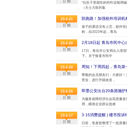
“往肚子里面吃的药咋还能用
（天士力医药集
防跑路！加强校外培训机构
23-2-21
孩子的课还没有上完，校外培
称，自2023年起，青岛
2月18日起 青岛市民中
23-2-20
17日，青岛市公安局出入境
下。关于恢复市民中
周知！下周四起，青岛第
23-2-20
尊敬的会员朋友们：大家好！
营业，进行升级改造，
即墨公安出台20条措施
23-2-20
为服务保障经济社会高质量发
用，瞄准企业群众急难
3·15消费提醒 | 楼市
23-2-17
日前，笔者曾整理了一批质量