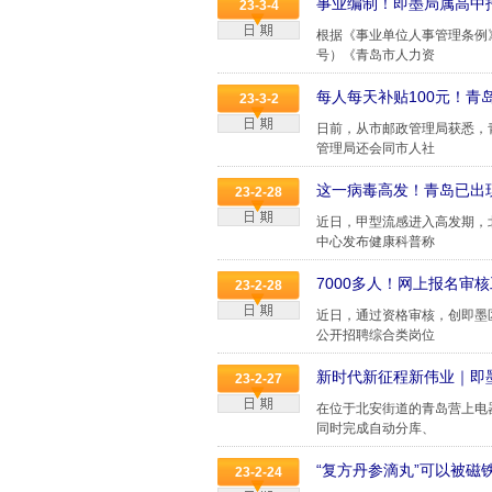
事业编制！即墨局属高中
23-3-4
根据《事业单位人事管理条例
号）《青岛市人力资
每人每天补贴100元！​
23-3-2
日前，从市邮政管理局获悉，
管理局还会同市人社
这一病毒高发！青岛已出
23-2-28
近日，甲型流感进入高发期，
中心发布健康科普称
7000多人！网上报名审
23-2-28
近日，通过资格审核，创即墨
公开招聘综合类岗位
新时代新征程新伟业｜即
23-2-27
在位于北安街道的青岛营上电
同时完成自动分库、
“复方丹参滴丸”可以被磁
23-2-24