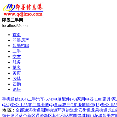
即墨二手网
localhost/2shou
首页
即墨房产
即墨招聘
二手
交友
服务
博客
黄页
乡镇
团购
论坛
手机通信
(164)
二手汽车
(574)
电脑配件
(70)
家用电器
(130)
家具/家
(432)
办公用品
(8)
门票卡券
(4)
食品农产
(18)
服饰箱包
(15)
办公用
地 区：
全部
通济街道
潮海街道
环秀街道
北安街道
龙泉街道
龙山
镇
开发区
蓝色新区
通济新区
其他
和达熙园
绿城岘山花城
即墨古