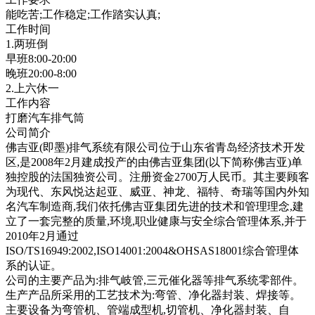
能吃苦;工作稳定;工作踏实认真;
工作时间
1.两班倒
早班8:00-20:00
晚班20:00-8:00
2.上六休一
工作内容
打磨汽车排气筒
公司简介
佛吉亚(即墨)排气系统有限公司位于山东省青岛经济技术开发
区,是2008年2月建成投产的由佛吉亚集团(以下简称佛吉亚)单
独控股的法国独资公司。注册资金2700万人民币。其主要顾客
为现代、东风悦达起亚、威亚、神龙、福特、奇瑞等国内外知
名汽车制造商,我们依托佛吉亚集团先进的技术和管理理念,建
立了一套完整的质量,环境,职业健康与安全综合管理体系,并于
2010年2月通过
ISO/TS16949:2002,ISO14001:2004&OHSAS18001综合管理体
系的认证。
公司的主要产品为:排气岐管,三元催化器等排气系统零部件。
生产产品所采用的工艺技术为:弯管、净化器封装、焊接等。
主要设备为弯管机、管端成型机,切管机、净化器封装、自