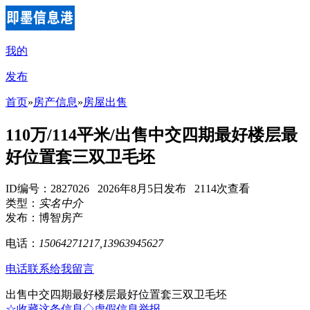
我的
发布
首页
»
房产信息
»
房屋出售
110万/114平米/出售中交四期最好楼层最
好位置套三双卫毛坯
ID编号：2827026 2026年8月5日发布 2114次查看
类型：
实名中介
发布：博智房产
电话：
15064271217,13963945627
电话联系
给我留言
出售中交四期最好楼层最好位置套三双卫毛坯
☆收藏这条信息
◇虚假信息举报