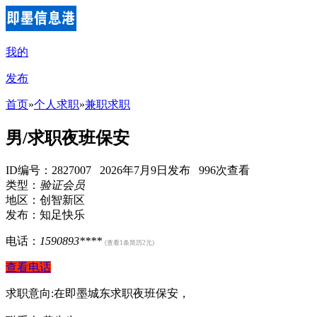
我的
发布
首页
»
个人求职
»
兼职求职
男/求职夜班保安
ID编号：2827007 2026年7月9日发布 996次查看
类型：
验证会员
地区：创智新区
发布：知足快乐
电话：
1590893****
(查看1条简历2元)
查看电话
求职意向:在即墨城东求职夜班保安，