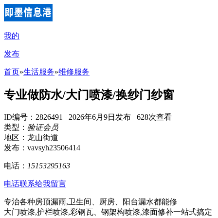
我的
发布
首页
»
生活服务
»
维修服务
专业做防水/大门喷漆/换纱门纱窗
ID编号：2826491 2026年6月9日发布 628次查看
类型：
验证会员
地区：龙山街道
发布：vavsyh23506414
电话：
15153295163
电话联系
给我留言
专治各种房顶漏雨,卫生间、厨房、阳台漏水都能修
大门喷漆,护栏喷漆,彩钢瓦、钢架构喷漆,漆面修补一站式搞定