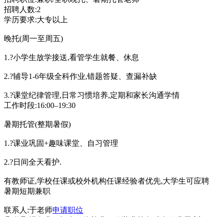
招聘人数:2
学历要求:大专以上
晚托(周一至周五)
1.?小学生放学接送,看管学生就餐、休息
2.?辅导1-6年级全科作业,错题答疑、查漏补缺
3.?课堂纪律管理,日常习惯培养,定期和家长沟通学情
工作时段:16:00–19:30
暑期托管(整期暑假)
1.?课业巩固+趣味课堂、自习管理
2.?日间全天看护.
有教师证,学校任课或校外机构任课经验者优先,大学生可应聘
暑期短期兼职
联系人:于老师
申请职位