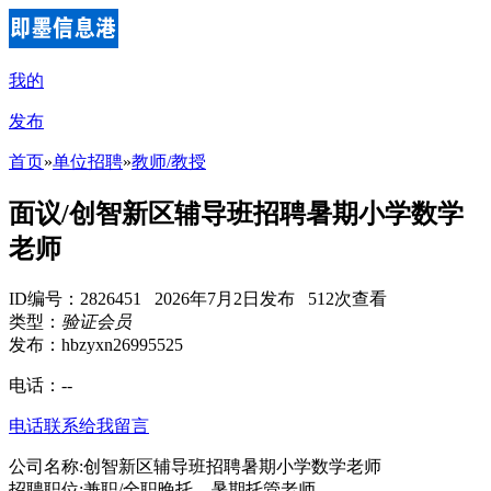
我的
发布
首页
»
单位招聘
»
教师/教授
面议/创智新区辅导班招聘暑期小学数学
老师
ID编号：2826451 2026年7月2日发布 512次查看
类型：
验证会员
发布：hbzyxn26995525
电话：
--
电话联系
给我留言
公司名称:创智新区辅导班招聘暑期小学数学老师
招聘职位:兼职/全职晚托、暑期托管老师