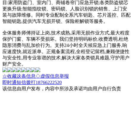
目:家用防盗门、室内门、商铺卷帘门应急开锁;各类防盗锁芯
更换升级;智能指纹锁、密码锁、人脸识别锁的销售、上门安
装与故障维修。同时专业配制全系汽车钥匙、芯片遥控、匹配
智能钥匙,提供汽车无损开锁、保险柜解锁等服务。
全体服务师傅持证上岗,技术成熟,采用无损作业方式,最大程度
保护门窗、车辆不受损坏。我们坚持明码标价,收费透明,杜绝
隐形消费与乱加价行为。支持24小时全天候应急上门服务,响
应速度快,就近派单。正规备案流程,全程登记留档,兼顾便捷性
与安全性,用专业靠谱的技术,解决大家各类锁具难题,守护用户
财产安全。
☆收藏这条信息
◇虚假信息举报
即时通
短信
拨打18766222520
该信息由用户发布，内容中所涉及承诺均由用户自行负责