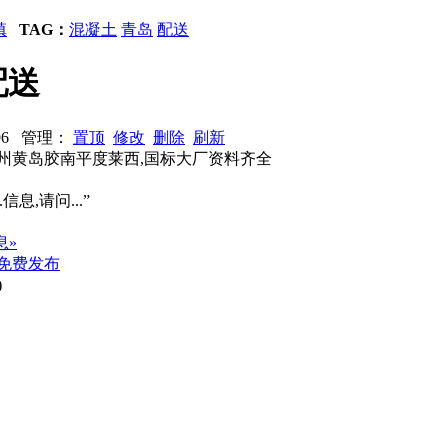
镇
TAG：
混凝土
青岛
配送
配送
1196 管理：
置顶
修改
删除
刷新
州黄岛胶南平度莱西,国标大厂资料齐全
信息,请问...”
息»
免费发布
)