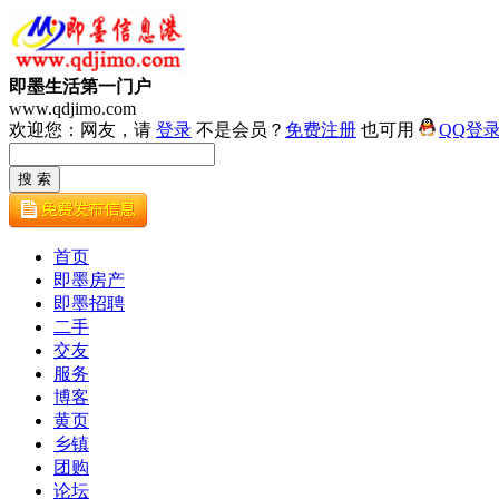
即墨生活第一门户
www.qdjimo.com
欢迎您：网友，请
登录
不是会员？
免费注册
也可用
QQ登
首页
即墨房产
即墨招聘
二手
交友
服务
博客
黄页
乡镇
团购
论坛