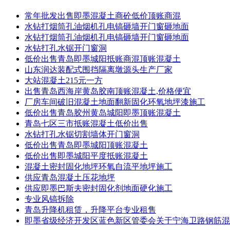
常年批发出售即墨混凝土商砼低价顶账商混
水钻打烟筒孔油烟机孔电镐砸墙开门窗砸地面
水钻打烟筒孔油烟机孔电镐砸墙开门窗砸地面
水钻打孔水锯开门窗洞
低价出售青岛即墨城阳抵账商混顶账混凝土
山东润达装配式围挡隔离墩源头生产厂家
大站混凝土215元一方
出售青岛西海岸黄岛胶南顶账混凝土,价格便宜
厂房车间破旧混凝土地面翻新固化环氧地坪漆施工
低价出售青岛胶州黄岛城阳即墨顶账混凝土
青岛七区三市抵账混凝土低价出售
水钻打孔水锯切割墙体开门窗洞
低价出售青岛即墨城阳顶账混凝土
低价出售即墨城阳平度抵账混凝土
混凝土密封固化地坪环氧自流平地坪施工
供应青岛混凝土压花地坪
供应即墨巴斯夫密封固化剂地面硬化施工
专业风镐拆除
青岛升降机租赁，升降平台专业租售
即墨省级经济开发区蓝色新区管委会关于宁海卫路钢筋混