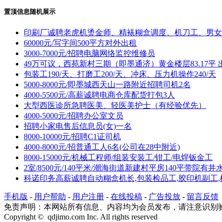
置顶信息随机展示
印刷厂诚聘老虎机烫金师、精裱糊盒调度、机刀工、男女
60000元/写字间500平方对外出租
3000-7000元/招聘电脑网络监控维修员
49万可议，西苑新村三期（即墨通济）黄金楼层83.17平 
包装工190/天、打磨工200/天、冲床、压力机操作240/天
5000-8000元/即墨城西天山一路附近招聘司机2名
4000-5500元/高薪诚聘电商仓库配货打包3人
大型西医诊所急聘医美、轻医美护士（有经验优先）
4000-5000元/招聘办公室文员
招聘小家电售后信息员(女)一名
8000-10000元/招聘C1证司机
4000-8000元/招普通工人6名(公司在28中附近)
8000-15000元/机械工程师/组装安装工/钳工/电焊钣金工
2室/8500元/140平米/潮海街道新建村平房140平带院有井
科诺印务高薪诚聘自动糊盒机长,包装检品工,胶印机副工,
手机版
-
用户帮助
-
用户注册
-
在线投稿
-
广告投放
-
留言反馈
免责声明：本网站所有信息、内容均为会员发布，请注意识别
Copyright © qdjimo.com Inc. All rights reserved