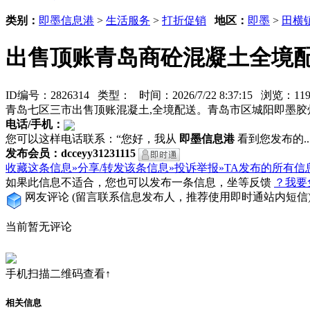
类别：
即墨信息港
>
生活服务
>
打折促销
地区：
即墨
>
田横
出售顶账青岛商砼混凝土全境
ID编号：2826314 类型：
时间：2026/7/22 8:37:15 浏览：
青岛七区三市出售顶账混凝土,全境配送。青岛市区城阳即墨胶
电话/手机：
您可以这样电话联系：“您好，我从
即墨信息港
看到您发布的...
发布会员：dcceyy31231115
收藏这条信息»
分享/转发该条信息»
投诉举报»
TA发布的所有信
如果此信息不适合，您也可以发布一条信息，坐等反馈
？我要
网友评论
(留言联系信息发布人，推荐使用即时通站内短信
当前暂无评论
手机扫描二维码查看↑
相关信息