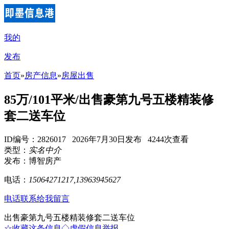
我的
发布
首页
»
房产信息
»
房屋出售
85万/101平米/出售豪第九号五楼精装修
套二送车位
ID编号：2826017 2026年7月30日发布 4244次查看
类型：
实名中介
发布：博智房产
电话：
15064271217,13963945627
电话联系
给我留言
出售豪第九号五楼精装修套二送车位
☆收藏这条信息
◇虚假信息举报