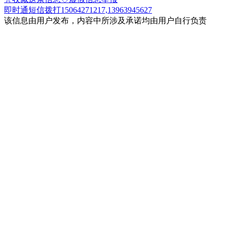
即时通
短信
拨打15064271217,13963945627
该信息由用户发布，内容中所涉及承诺均由用户自行负责