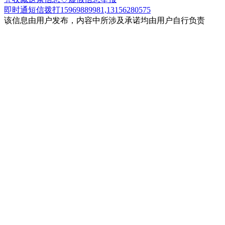
即时通
短信
拨打15969889981,13156280575
该信息由用户发布，内容中所涉及承诺均由用户自行负责