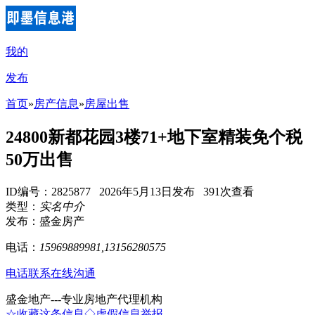
我的
发布
首页
»
房产信息
»
房屋出售
24800新都花园3楼71+地下室精装免个税
50万出售
ID编号：2825877 2026年5月13日发布 391次查看
类型：
实名中介
发布：盛金房产
电话：
15969889981,13156280575
电话联系
在线沟通
盛金地产---专业房地产代理机构
☆收藏这条信息
◇虚假信息举报