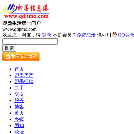
即墨生活第一门户
www.qdjimo.com
欢迎您：网友，请
登录
不是会员？
免费注册
也可用
QQ登
首页
即墨房产
即墨招聘
二手
交友
服务
博客
黄页
乡镇
团购
论坛