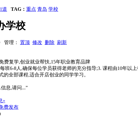
街道
TAG：
重点
青岛
学校
办学校
640 管理：
置顶
修改
删除
刷新
免费复学,创业就业帮扶,15年职业教育品牌
,每班6-8人,确保每位学员获得老师的充分指导;3. 课程由10年
款式的全部课程,适合开店创业的同学学习。
信息,请问...”
息»
免费发布
)