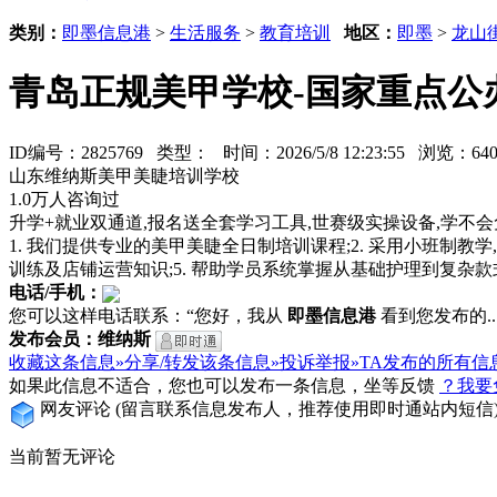
类别：
即墨信息港
>
生活服务
>
教育培训
地区：
即墨
>
龙山
青岛正规美甲学校-国家重点公
ID编号：2825769 类型：
时间：2026/5/8 12:23:55 浏览：
山东维纳斯美甲美睫培训学校
1.0万人咨询过
升学+就业双通道,报名送全套学习工具,世赛级实操设备,学不会
1. 我们提供专业的美甲美睫全日制培训课程;2. 采用小班制教学
训练及店铺运营知识;5. 帮助学员系统掌握从基础护理到复杂
电话/手机：
您可以这样电话联系：“您好，我从
即墨信息港
看到您发布的...
发布会员：维纳斯
收藏这条信息»
分享/转发该条信息»
投诉举报»
TA发布的所有信
如果此信息不适合，您也可以发布一条信息，坐等反馈
？我要
网友评论
(留言联系信息发布人，推荐使用即时通站内短信
当前暂无评论