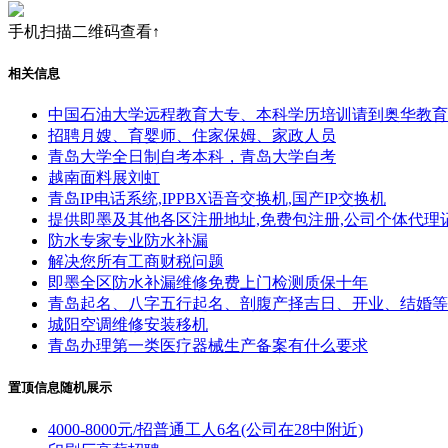
手机扫描二维码查看↑
相关信息
中国石油大学远程教育大专、本科学历培训请到奥华教育
招聘月嫂、育婴师、住家保姆、家政人员
青岛大学全日制自考本科，青岛大学自考
越南面料展刘虹
青岛IP电话系统,IPPBX语音交换机,国产IP交换机
提供即墨及其他各区注册地址,免费包注册,公司个体代理
防水专家专业防水补漏
解决您所有工商财税问题
即墨全区防水补漏维修免费上门检测质保十年
青岛起名、八字五行起名、剖腹产择吉日、开业、结婚等
城阳空调维修安装移机
青岛办理第一类医疗器械生产备案有什么要求
置顶信息随机展示
4000-8000元/招普通工人6名(公司在28中附近)