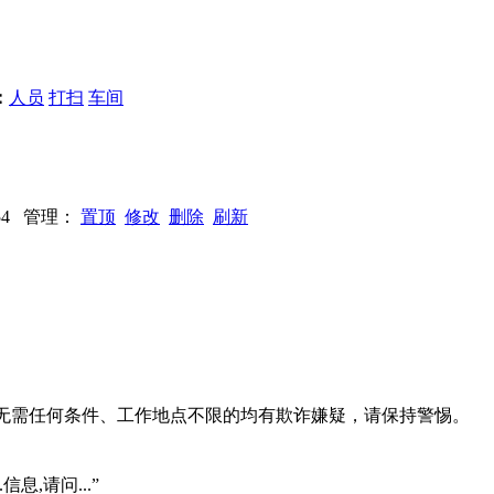
：
人员
打扫
车间
1754 管理：
置顶
修改
删除
刷新
系、无需任何条件、工作地点不限的均有欺诈嫌疑，请保持警惕。
信息,请问...”