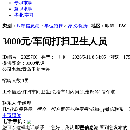
专职求职
兼职求职
毕业/实习
类别：
即墨信息港
>
单位招聘
>
家政/保姆
地区：
即墨
TAG
3000元/车间打扫卫生人员
ID编号：2825766 类型：
时间：2026/5/11 8:54:05 浏览：
提供薪金：3000元/月
公司名称:青岛玉龙包装
招聘人数:1男
工作描述:打扫车间卫生(包括车间内厕所,走廊等),管午餐
联系人:于经理
凡“
收取服装费、押金、报名费等各种费用
”或加qq/微信联
申请职位
电话/手机：
您可以这样电话联系：“您好，我从
即墨信息港
看到您发布的...