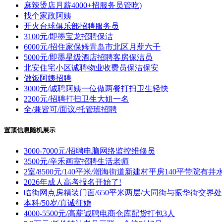
麻辣烫店月薪4000+招服务员管吃)
找个家政阿姨
开火台球俱乐部招聘服务员
3100元/即墨宝龙招聘保洁
6000元/招住家保姆青岛市北区月薪六千
5000元/即墨星级酒店招聘客房保洁员
北安住宅小区诚聘物业收费员保洁保安
做饭阿姨招聘
3000元/诚聘阿姨一位做两餐打扫卫生轻快
2200元/招聘打扫卫生大姐一名
全/兼皆可/面议/托管班招聘
置顶信息随机展示
3000-7000元/招聘电脑网络监控维修员
3500元/辛禾画室招聘生活老师
2室/8500元/140平米/潮海街道新建村平房140平带院有井
2026年成人高考报名开始了!
临街网点房精装门面/650平米两层/大同街与振华街交界处
本科/50岁/真诚征婚
4000-5500元/高薪诚聘电商仓库配货打包3人