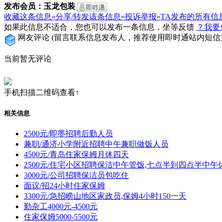
发布会员：玉龙包装
收藏这条信息»
分享/转发该条信息»
投诉举报»
TA发布的所有信
如果此信息不适合，您也可以发布一条信息，坐等反馈
？我要
网友评论
(留言联系信息发布人，推荐使用即时通站内短信
当前暂无评论
手机扫描二维码查看↑
相关信息
2500元/即墨招聘后勤人员
兼职/通济小学附近招聘中午兼职做饭人员
4500元/青岛住家保姆月休四天
2500元/住宅小区招聘保洁中午管饭,七点半到四点半中午
3000元/公司招聘保洁员包吃住
面议/招24小时住家保姆
3300元/急招崂山地区家政员,保姆4小时150一天
勤杂工4000元-4500元
住家保姆5000-5500元