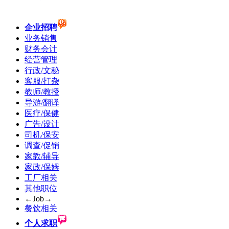
企业招聘
业务销售
财务会计
经营管理
行政/文秘
客服/打杂
教师/教授
导游/翻译
医疗/保健
广告/设计
司机/保安
调查/促销
家教/辅导
家政/保姆
工厂相关
其他职位
←Job→
餐饮相关
个人求职