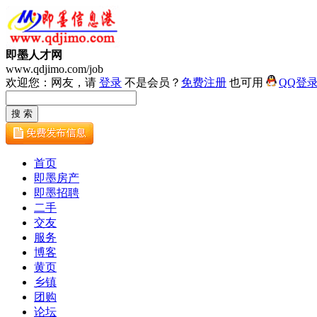
即墨人才网
www.qdjimo.com/job
欢迎您：网友，请
登录
不是会员？
免费注册
也可用
QQ登
首页
即墨房产
即墨招聘
二手
交友
服务
博客
黄页
乡镇
团购
论坛